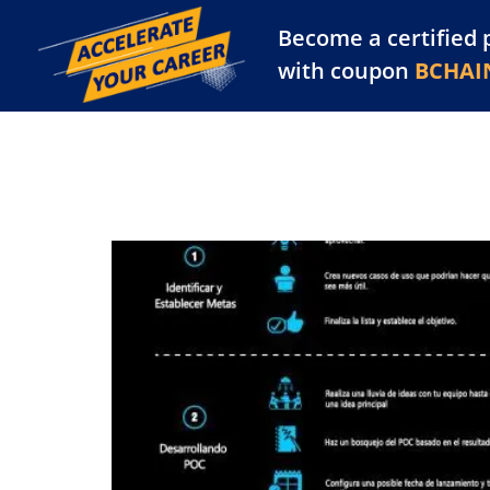
Become a certified 
Training Library
Pl
with coupon
BCHAI