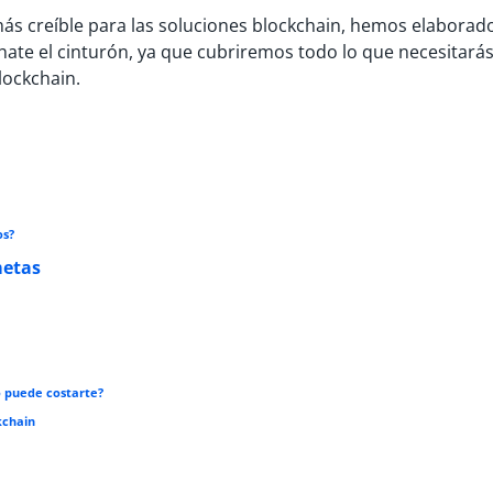
ás creíble para las soluciones blockchain, hemos elaborad
ate el cinturón, ya que cubriremos todo lo que necesitará
lockchain.
os?
metas
o puede costarte?
kchain