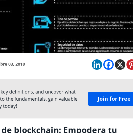
bre 03, 2018
 key definitions, and uncover what
Join for Free
to the fundamentals, gain valuable
y today!
 de blockchain: Empodera tu