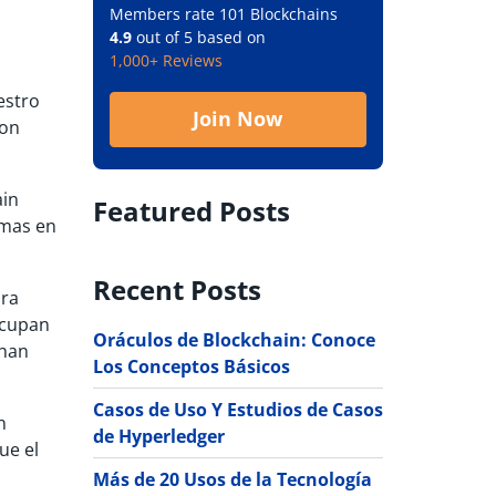
Members rate 101 Blockchains
4.9
out of 5 based on
1,000+ Reviews
estro
Join Now
con
ain
Featured Posts
emas en
Recent Posts
ara
ocupan
Oráculos de Blockchain: Conoce
 han
Los Conceptos Básicos
Casos de Uso Y Estudios de Casos
n
de Hyperledger
ue el
Más de 20 Usos de la Tecnología