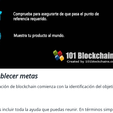
ablecer metas
ión de blockchain comienza con la identificación del objet
es incluir toda la ayuda que puedas reunir. En términos simp