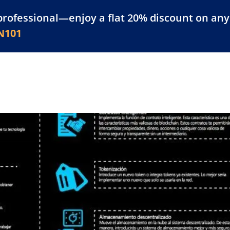
professional—enjoy a flat 20% discount on any 
atform
Resources
For Businesses
N101