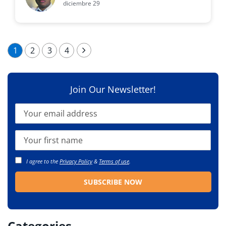
diciembre 29
1
2
3
4
Join Our Newsletter!
I agree to the
Privacy Policy
&
Terms of use
.
Categories