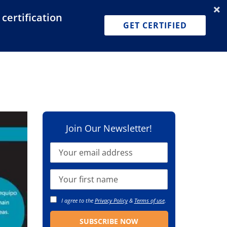
certification
Dashboard
Join for Free
Pricing
GET CERTIFIED
Join Our Newsletter!
I agree to the
Privacy Policy
&
Terms of use
.