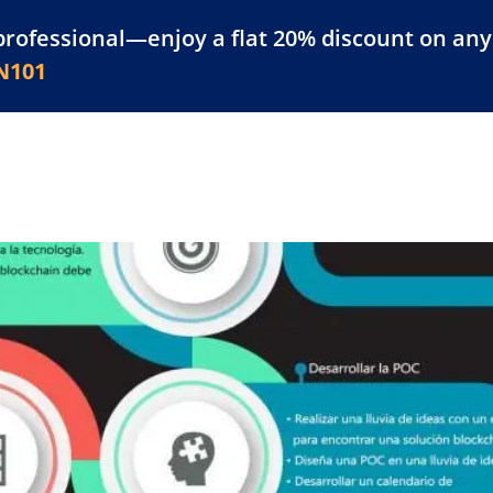
professional—enjoy a flat 20% discount on any 
atform
Resources
For Businesses
N101