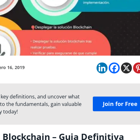
ero 16, 2019
 key definitions, and uncover what
Join for Free
to the fundamentals, gain valuable
y today!
 Blockchain – Guia Definitiva