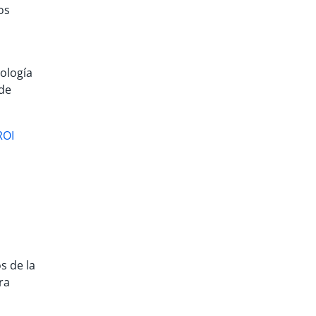
os
nología
 de
ROI
s de la
ra