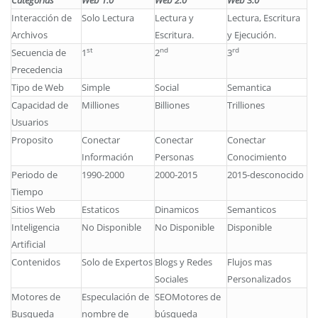
Categorias
Web 1.0
Web 2.0
Web 3.0
Interacción de
Solo Lectura
Lectura y
Lectura, Escritura
Archivos
Escritura.
y Ejecución.
st
nd
rd
Secuencia de
1
2
3
Precedencia
Tipo de Web
Simple
Social
Semantica
Capacidad de
Milliones
Billiones
Trilliones
Usuarios
Proposito
Conectar
Conectar
Conectar
Información
Personas
Conocimiento
Periodo de
1990-2000
2000-2015
2015-desconocido
Tiempo
Sitios Web
Estaticos
Dinamicos
Semanticos
Inteligencia
No Disponible
No Disponible
Disponible
Artificial
Contenidos
Solo de Expertos
Blogs y Redes
Flujos mas
Sociales
Personalizados
Motores de
Especulación de
SEOMotores de
Busqueda
nombre de
búsqueda