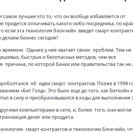
 самое лучшее это то, что он вообще избавляется от
е придется оплачивать какого-либо посредника, по кра
Что если эта технология блокчейн введет смарт-контракт
ы делаем бизнес сегодня?
 времени. Однако у нее хватает своих проблем. Тем не
дешевых, быстрых и безопасных методов, чем все
я причина, по которой банки или правительства так не
проболтался об идеи смарт- контрактов. Позже в 1998 г
анием «Бит Голд». Это было еще до того, как Биткойн к
упал в силу и преобразовывался в коды для выполнения 
ругими компьютерами в сети, и, более того, они могли
к транзакция денег или продукта.
хнологию смарт-контрактов и технологию блокчейн, чт