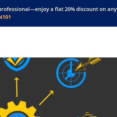
professional—enjoy a flat 20% discount on any 
atform
Resources
For Businesses
N101