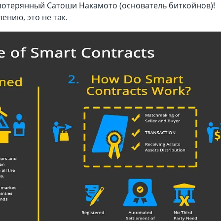
 потерянный Сатоши Накамото (основатель биткойнов)!
ению, это не так.