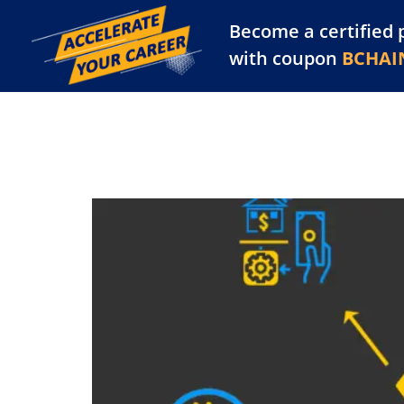
Become a certified 
Training Library
Pl
with coupon
BCHAI