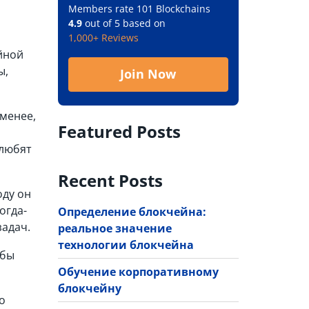
Members rate 101 Blockchains
4.9
out of 5 based on
1,000+ Reviews
йной
ы,
Join Now
 менее,
Featured Posts
 любят
Recent Posts
оду он
огда-
Определение блокчейна:
задач.
реальное значение
технологии блокчейна
 бы
Обучение корпоративному
блокчейну
о