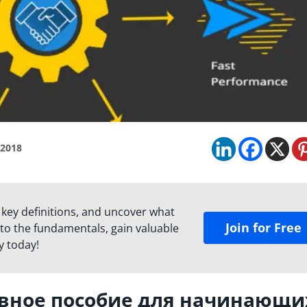
 2018
 key definitions, and uncover what
Join for Free
to the fundamentals, gain valuable
y today!
овное пособие для начинающи